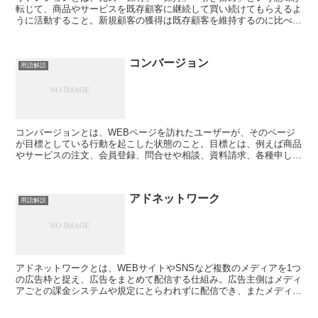
転じて、商品やサービスを既存顧客に継続して買い続けてもらえるよ
うに活動すること。新規顧客の獲得は既存顧客を維持するのに比べて
5倍のコストがかかると言われているので、低コストで済...
コンバージョン
用語解説
コンバージョンとは、WEBページを訪れたユーザーが、そのページ
が目標としている行動を起こした状態のこと。目標とは、例えば商品
やサービスの注文、会員登録、問合せや相談、資料請求、各種申し込
み、求人募集への応募などが挙げられます。コンバージョ...
アドネットワーク
用語解説
アドネットワークとは、WEBサイトやSNSなど複数のメディアを1つ
の広告枠と捉え、広告をまとめて配信する仕組み。広告主側はメディ
アごとの課金システムや規定にとらわれずに配信でき、またメディア
ごとの効果測定データを入手できるメリットがありま...