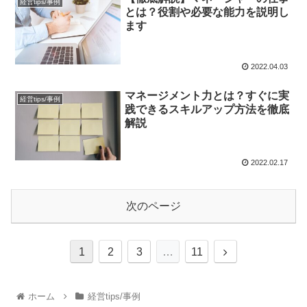
経営tips/事例
とは？役割や必要な能力を説明し
ます
2022.04.03
マネージメント力とは？すぐに実
経営tips/事例
践できるスキルアップ方法を徹底
解説
2022.02.17
次のページ
1
2
3
…
11
ホーム
経営tips/事例