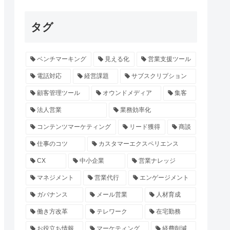
タグ
ベンチマーキング
見える化
営業支援ツール
電話対応
経営課題
サブスクリプション
顧客管理ツール
オウンドメディア
集客
法人営業
業務効率化
コンテンツマーケティング
リード獲得
商談
仕事のコツ
カスタマーエクスペリエンス
CX
中小企業
営業ナレッジ
マネジメント
営業代行
エンゲージメント
ガバナンス
メール営業
人材育成
働き方改革
テレワーク
在宅勤務
お役立ち情報
マーケティング
経費削減