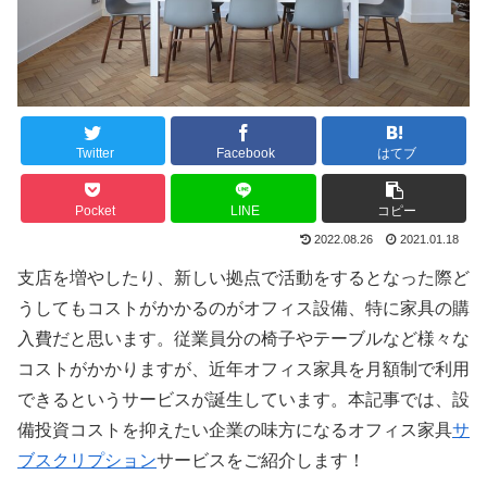
Twitter
Facebook
はてブ
Pocket
LINE
コピー
2022.08.26
2021.01.18
支店を増やしたり、新しい拠点で活動をするとなった際ど
うしてもコストがかかるのがオフィス設備、特に家具の購
入費だと思います。従業員分の椅子やテーブルなど様々な
コストがかかりますが、近年オフィス家具を月額制で利用
できるというサービスが誕生しています。本記事では、設
備投資コストを抑えたい企業の味方になるオフィス家具
サ
ブスクリプション
サービスをご紹介します！