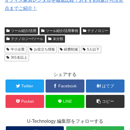
オフィス家具レンタルを徹底比較！おすすめ8選から注意
点までご紹介！
ツール紹介/活用
ツール紹介/活用事例
テクノロジー
テクノロジー/ツール
未分類
中小企業
お役立ち情報
経費削減
5人以下
301名以上
シェアする
Twitter
Facebook
はてブ
Pocket
LINE
コピー
U-Technology 編集部をフォローする