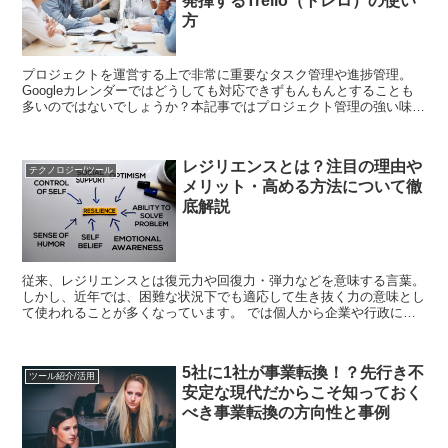
発揮するTrello（トレロ）の使い
方
プロジェクトを運営する上で非常に重要なタスク管理や進捗管理。
Googleカレンダーではどうしても対応できずもんもんとすることも
多いのではないでしょうか？本記事ではプロジェクト管理の強い味方
Trelloをご紹介します。
レジリエンスとは？注目の理由や
テクノロジー/ツール
メリット・高める方法について徹
底解説
従来、レジリエンスとは復元力や回復力・弾力などを意味する言葉。
しかし、近年では、困難な状況下でも適応して生き抜く力の意味とし
て使われることが多くなっています。 では個人から企業や行政に至
るまで、備えるべきリスク対応能力や危機管理能力...
5社に1社が事業転換！？先行き不
ツール紹介/活用
安定な現代だからこそ知っておく
べき事業転換の方向性と事例