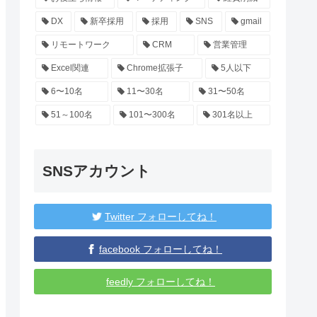
DX
新卒採用
採用
SNS
gmail
リモートワーク
CRM
営業管理
Excel関連
Chrome拡張子
5人以下
6〜10名
11〜30名
31〜50名
51～100名
101〜300名
301名以上
SNSアカウント
Twitter フォローしてね！
facebook フォローしてね！
feedly フォローしてね！