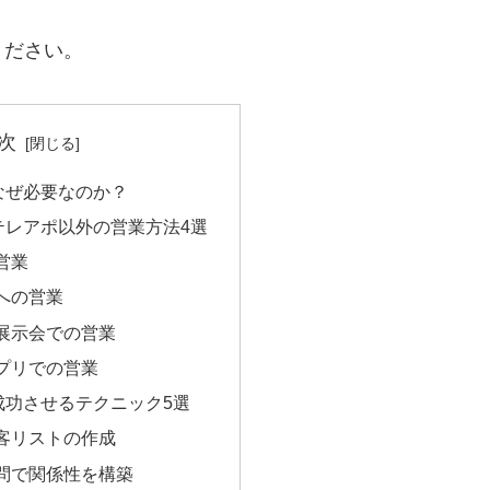
ください。
次
なぜ必要なのか？
テレアポ以外の営業方法4選
せ営業
客への営業
や展示会での営業
アプリでの営業
成功させるテクニック5選
顧客リストの作成
訪問で関係性を構築