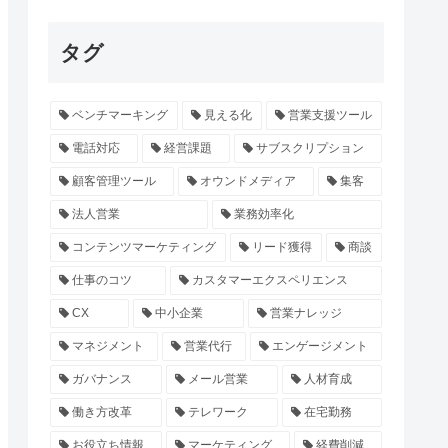
タグ
ベンチマーキング
見える化
営業支援ツール
電話対応
経営課題
サブスクリプション
顧客管理ツール
オウンドメディア
集客
法人営業
業務効率化
コンテンツマーケティング
リード獲得
商談
仕事のコツ
カスタマーエクスペリエンス
CX
中小企業
営業ナレッジ
マネジメント
営業代行
エンゲージメント
ガバナンス
メール営業
人材育成
働き方改革
テレワーク
在宅勤務
お役立ち情報
マーケティング
経費削減