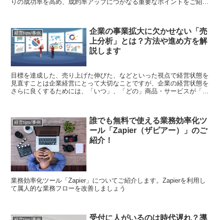
りの成功率を高め、成約率アップにつがなる重要なポイントをご紹介
します。 これを確実に実行できれば、アポ取りは...
企業の事業拡大に欠かせない「売
経営tips/事例
上分析」とは？方法や進め方を解
説します
目標を達成した、売り上げた伸びた、などといった視点で経営状態を
見直すことは企業経営にとって大切なことですが、企業の経営状態を
さらに良くするためには、「いつ」、「どの」商品・サービスが「ど
こで」売れたのか、前年同月や競合他社と比べてどれくら...
誰でも無料で使える業務効率化ツ
経営tips/事例
ール「Zapier（ザピアー）」のご
紹介！
業務効率化ツール「Zapier」についてご紹介します。Zapierを利用し
て属人的な業務フローを改善しましょう
受付に人がいるのは時代遅れ？導
経営tips/事例