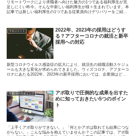
リモートワークにより求職者へ向けた魅力の1つである福利厚生が充
足しにくい昨今。そんな中新しい福利厚生が様々生まれています。本
記事では新しい福利厚生の1つである従業員向けデリバリーをご紹介
します。
2022年、2023年の採用はどうす
マネジメント
る？アフターコロナの就活と新卒
採用への対応
新型コロナウイルス感染症の拡大により、就活生の就職活動スケジュ
ールも大きな変化が求められてきました。ウィズコロナ、アフターコ
ロナにあたる2022年、2023年の新卒採用においては、企業側はどの
ような対応が求められるのでしょうか。今回は、企業側が心得るべき
新卒採用のあり方について解説します。
アポ取りで圧倒的な成果を出すた
営業/マーケティング
めに知っておきたい5つのポイン
ト
「上手くアポ取りができない。」「何とかアポは取れても結果につな
がらない。」こんな悩みを抱えていませんか？この記事では、アポ取