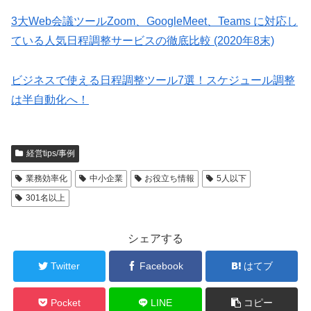
3大Web会議ツールZoom、GoogleMeet、Teams に対応し
ている人気日程調整サービスの徹底比較 (2020年8末)
ビジネスで使える日程調整ツール7選！スケジュール調整
は半自動化へ！
経営tips/事例
業務効率化
中小企業
お役立ち情報
5人以下
301名以上
シェアする
Twitter
Facebook
はてブ
Pocket
LINE
コピー